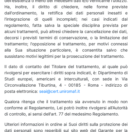
dell'esistenza o meno dei medesimi dati e/o verificarne l'utilizzo.
Ha, inoltre, il diritto di chiedere, nelle forme previste
dall'ordinamento, la rettifica dei dati personali inesatti e
l'integrazione di quelli incompleti; nei casi indicati dal
regolamento, fatta salva la speciale disciplina prevista per
alcuni trattamenti, può altresì chiedere la cancellazione dei dati,
decorsi i previsti termini di conservazione, o la limitazione del
trattamento; l'opposizione al trattamento, per motivi connessi
alla Sua situazione particolare, è consentita salvo che
sussistano motivi legittimi per la prosecuzione del trattamento.
Il dato di contatto del Titolare del trattamento, al quale può
rivolgersi per esercitare i diritti sopra indicati, è: Dipartimento di
Studi europei, americani e interculturali, con sede in Via
Circonvallazione Tiburtina, 4 - 00185 - Roma - indirizzo di
posta elettronica:
seai@cert.uniroma1.it
Qualora ritenga che il trattamento sia avvenuto in modo non
conforme al Regolamento, Lei potrò inoltre rivolgersi all'Autorità
di controllo, ai sensi dell'art. 77 del medesimo Regolamento.
Ulteriori informazioni in ordine ai Suoi diritti sulla protezione dei
dati personali sono reperibili sul sito
web
del Garante per la